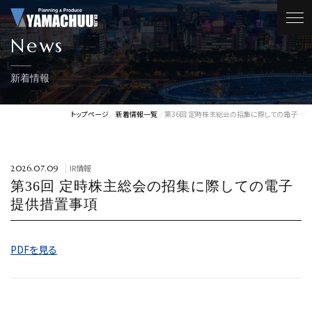
News
新着情報
トップページ
新着情報一覧
第36回 定時株主総会の招集に際しての電子…
IR情報
2026.07.09
第36回 定時株主総会の招集に際しての電子
提供措置事項
PDFを見る