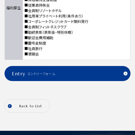
■従業員持株会
福利厚生
■会員制リゾートホテル
■社用車プライベート利用（条件あり）
■コーポレートクレジットカード無料発行
■会員制フィットネスクラブ
■勤続表彰（表彰金・特別休暇）
■歓迎会費用補助
■慶弔金制度
■社員旅行
■懇親会
Entry
エントリーフォーム
Back to List