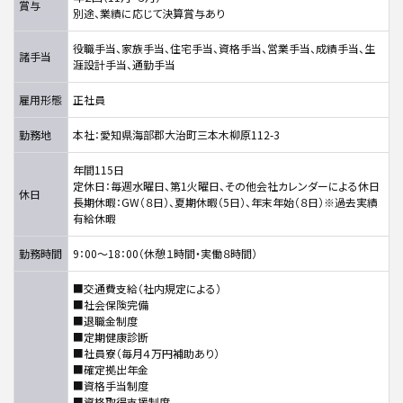
賞与
別途、業績に応じて決算賞与あり
役職手当、家族手当、住宅手当、資格手当、営業手当、成績手当、生
諸手当
涯設計手当、通勤手当
雇用形態
正社員
勤務地
本社：愛知県海部郡大治町三本木柳原112-3
年間115日
定休日：毎週水曜日、第1火曜日、その他会社カレンダーによる休日
休日
長期休暇：GW（８日）、夏期休暇（5日）、年末年始（８日）※過去実績
有給休暇
勤務時間
9：00～18：00（休憩１時間・実働８時間）
■交通費支給（社内規定による）
■社会保険完備
■退職金制度
■定期健康診断
■社員寮（毎月４万円補助あり）
■確定拠出年金
■資格手当制度
■資格取得支援制度