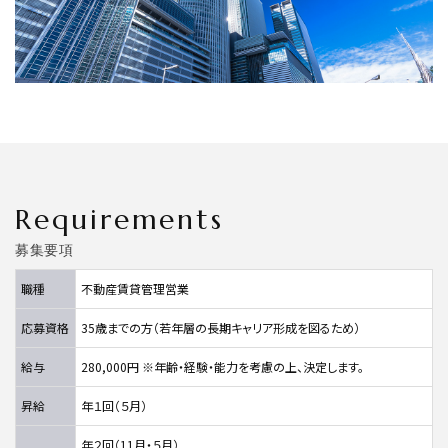
Requirements
募集要項
職種
不動産賃貸管理営業
応募資格
35歳までの方（若年層の長期キャリア形成を図るため）
給与
280,000円 ※年齢・経験・能力を考慮の上、決定します。
昇給
年１回（５月）
年２回（11月・５月）