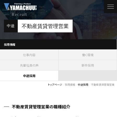
Recruit
不動産賃貸管理営業
中途
採用情報
仕事内容
働く環境
先輩社員の声
新卒採用
中途採用
トップページ
採用情報
中途採用
不動産賃貸管理営業
不動産賃貸管理営業の職種紹介