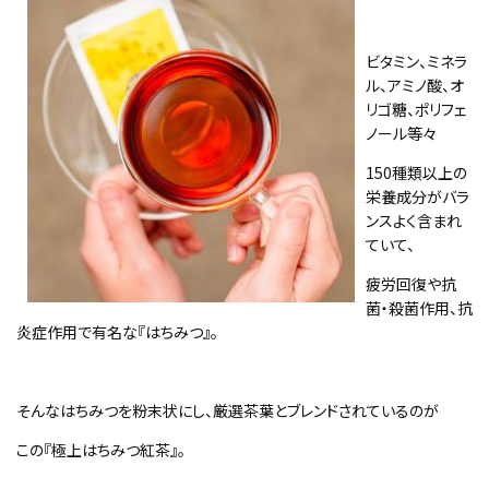
ビタミン、ミネラ
ル、アミノ酸、オ
リゴ糖、ポリフェ
ノール等々
150種類以上の
栄養成分がバラ
ンスよく含まれ
ていて、
疲労回復や抗
菌・殺菌作用、抗
炎症作用で有名な『はちみつ』。
そんなはちみつを粉末状にし、厳選茶葉とブレンドされているのが
この『極上はちみつ紅茶』。