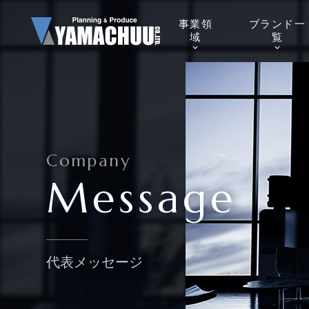
事業
領
ブランド
一
域
覧
Company
Message
代表メッセージ