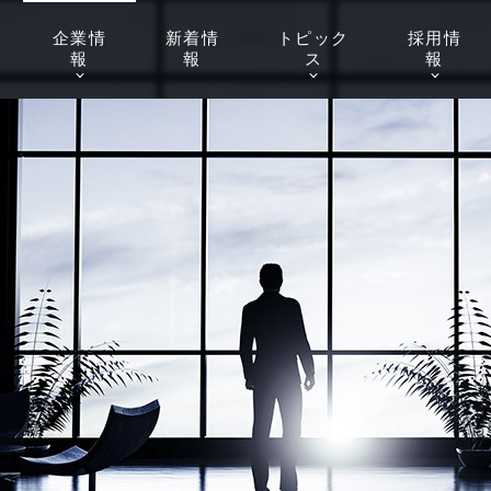
企業
情
新着
情
トピッ
ク
採用
情
報
報
ス
報