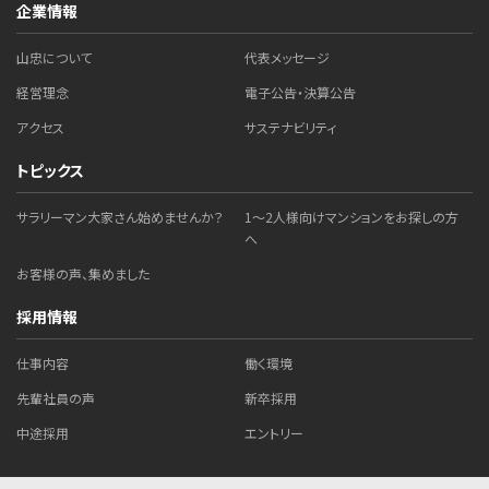
企業情報
山忠について
代表メッセージ
経営理念
電子公告・決算公告
アクセス
サステナビリティ
トピックス
サラリーマン大家さん始めませんか？
1～2人様向けマンションをお探しの方
へ
お客様の声、集めました
採用情報
仕事内容
働く環境
先輩社員の声
新卒採用
中途採用
エントリー