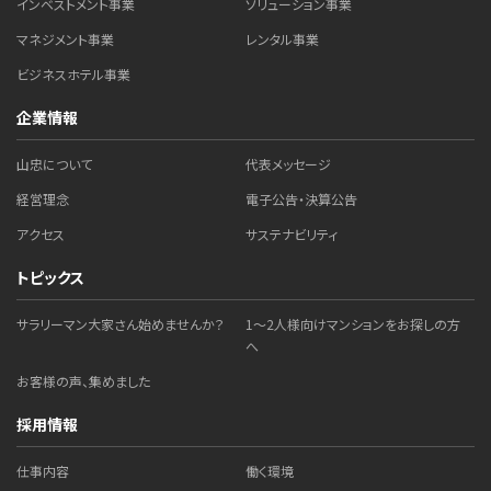
インベストメント事業
ソリューション事業
マネジメント事業
レンタル事業
ビジネスホテル事業
企業情報
山忠について
代表メッセージ
経営理念
電子公告・決算公告
アクセス
サステナビリティ
トピックス
サラリーマン大家さん始めませんか？
1～2人様向けマンションをお探しの方
へ
お客様の声、集めました
採用情報
仕事内容
働く環境