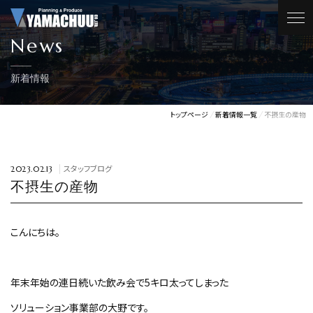
News
新着情報
トップページ
新着情報一覧
不摂生の産物
スタッフブログ
2023.02.13
不摂生の産物
こんにちは。
年末年始の連日続いた飲み会で5キロ太ってしまった
ソリューション事業部の大野です。