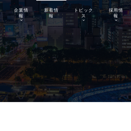
企業
情
新着
情
トピッ
ク
採用
情
報
報
ス
報