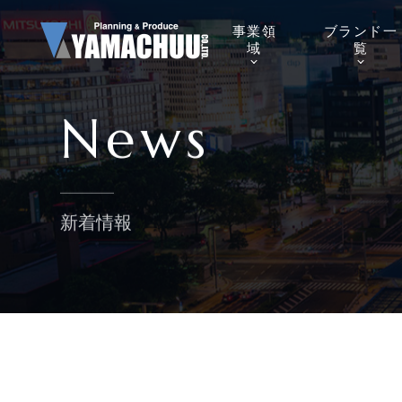
事業
領
ブランド
一
域
覧
News
新着情報