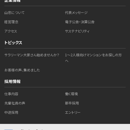
企業情報
山忠について
代表メッセージ
経営理念
電子公告・決算公告
アクセス
サステナビリティ
トピックス
サラリーマン大家さん始めませんか？
1～2人様向けマンションをお探しの方
へ
お客様の声、集めました
採用情報
仕事内容
働く環境
先輩社員の声
新卒採用
中途採用
エントリー