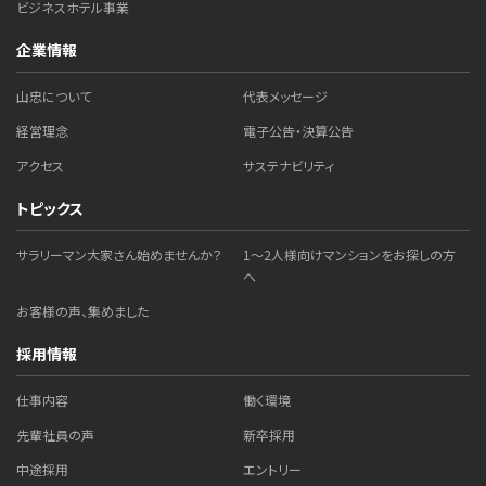
ビジネスホテル事業
企業情報
山忠について
代表メッセージ
経営理念
電子公告・決算公告
アクセス
サステナビリティ
トピックス
サラリーマン大家さん始めませんか？
1～2人様向けマンションをお探しの方
へ
お客様の声、集めました
採用情報
仕事内容
働く環境
先輩社員の声
新卒採用
中途採用
エントリー