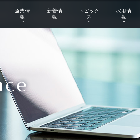
企業
情
新着
情
トピッ
ク
採用
情
報
報
ス
報
nce