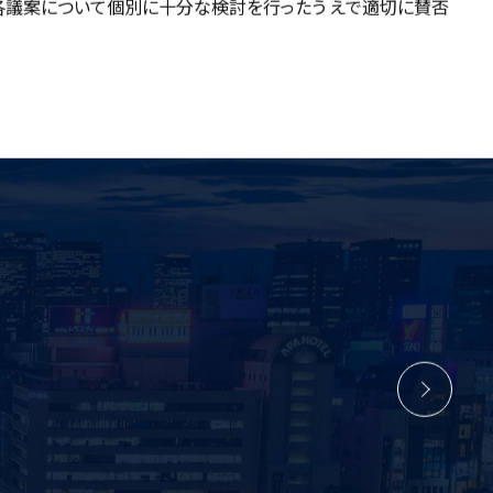
各議案について個別に十分な検討を行ったう えで適切に賛否