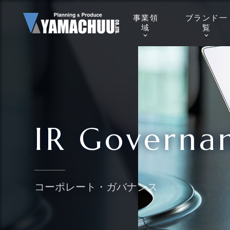
事業
領
ブランド
一
域
覧
IR Governa
コーポレート・ガバナンス