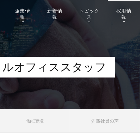
企業
情
新着
情
トピッ
ク
採用
情
報
報
ス
報
タルオフィススタッフ
働く環境
先輩社員の声