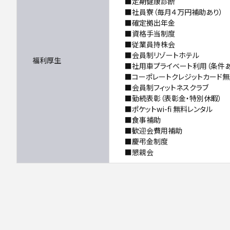
■定期健康診断
■社員寮（毎月４万円補助あり）
■確定拠出年金
■資格手当制度
■従業員持株会
■会員制リゾートホテル
福利厚生
■社用車プライベート利用（条件あ
■コーポレートクレジットカード
■会員制フィットネスクラブ
■勤続表彰（表彰金・特別休暇）
■ポケットwi-fi 無料レンタル
■食事補助
■歓迎会費用補助
■慶弔金制度
■懇親会