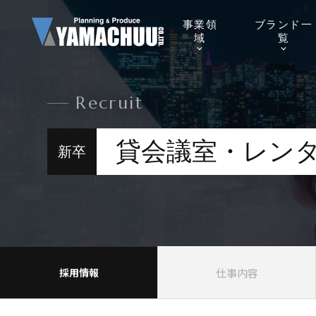
事業
領
ブランド
一
域
覧
Recruit
貸会議室・レン
新卒
仕事内容
採用情報