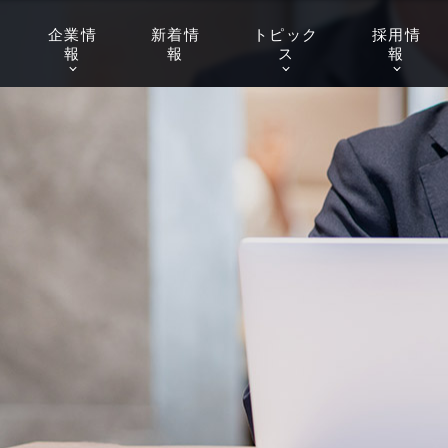
企業
情
新着
情
トピッ
ク
採用
情
報
報
ス
報